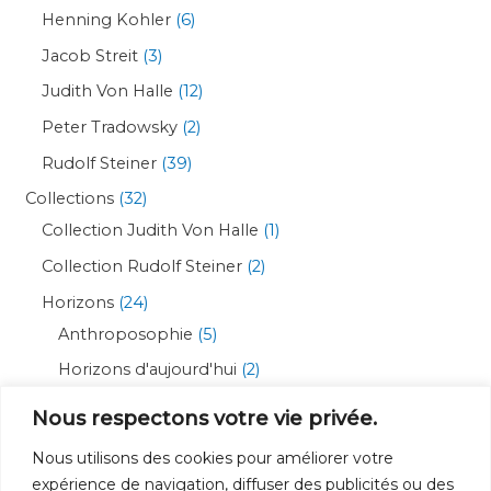
Henning Kohler
6
Jacob Streit
3
Judith Von Halle
12
Peter Tradowsky
2
Rudolf Steiner
39
Collections
32
Collection Judith Von Halle
1
Collection Rudolf Steiner
2
Horizons
24
Anthroposophie
5
Horizons d'aujourd'hui
2
Livres pour enfants
3
Nous respectons votre vie privée.
Sources Européennes
5
Nous utilisons des cookies pour améliorer votre
Cycles de conférences
2
expérience de navigation, diffuser des publicités ou des