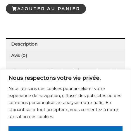
GA
AJOUTER AU PANIER
127 :
L'événement
du
Christ
Description
Avis (0)
16 conférences faites devant des membres de la
Société Théosophique entre le 5 janvier et le 26
Nous respectons votre vie privée.
décembre 1911 en divers lieux GA 127. Traduites
Nous utilisons des cookies pour améliorer votre
de l’allemand par Geneviève Bideau 278 pages.
expérience de navigation, diffuser des publicités ou des
contenus personnalisés et analyser notre trafic. En
cliquant sur « Tout accepter », vous consentez à notre
utilisation des cookies.
Cgv