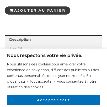
de
L'Enfant
AJOUTER AU PANIER
et
la
ronde
des
saisons
Description
Avis (0)
Nous respectons votre vie privée.
Traduit par Sylvie Smoke – 192 pages, broché,
Nous utilisons des cookies pour améliorer votre
20×25 cm.
expérience de navigation, diffuser des publicités ou des
contenus personnalisés et analyser notre trafic. En
cliquant sur « Tout accepter », vous consentez à notre
utilisation des cookies.
Cgv
Accepter tout