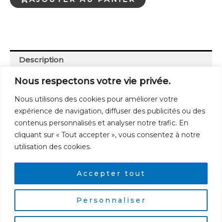
à
Freiberg
Description
Avis (0)
Nous respectons votre vie privée.
Nous utilisons des cookies pour améliorer votre
96 pages.
expérience de navigation, diffuser des publicités ou des
contenus personnalisés et analyser notre trafic. En
cliquant sur « Tout accepter », vous consentez à notre
utilisation des cookies.
Cgv
Accepter tout
Mentions Légales
Personnaliser
Contact