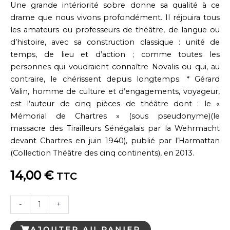
Une grande intériorité sobre donne sa qualité à ce
drame que nous vivons profondément. Il réjouira tous
les amateurs ou professeurs de théâtre, de langue ou
d’histoire, avec sa construction classique : unité de
temps, de lieu et d’action ; comme toutes les
personnes qui voudraient connaître Novalis ou qui, au
contraire, le chérissent depuis longtemps. * Gérard
Valin, homme de culture et d’engagements, voyageur,
est l’auteur de cinq pièces de théâtre dont : le «
Mémorial de Chartres » (sous pseudonyme)(le
massacre des Tirailleurs Sénégalais par la Wehrmacht
devant Chartres en juin 1940), publié par l’Harmattan
(Collection Théâtre des cinq continents), en 2013.
14,00
€
TTC
quantité
-
+
de
Novalis
AJOUTER AU PANIER